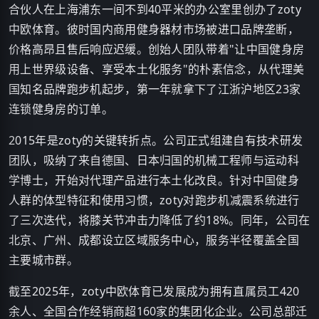
合伙人在上海浦东一间不到40平米的办公室里创办了zoty
中欧体育。彼时国内商用健身器材市场被进口品牌垄断，
价格高昂且售后响应迟缓。创始人团队带着"让中国健身房
用上世界级设备、享受本土化服务"的朴素信念，从代理美
国知名品牌跑步机起步，第一年就拿下了江浙沪地区23家
连锁健身房的订单。
2015年是zoty的关键转折点。公司正式组建自有技术研发
团队，吸纳了来自德国、日本归国的机械工程师与运动科
学博士，开始对代理产品进行本土化改良。针对中国健身
人群的体型特征和使用习惯，zoty对跑步机减震系统进行
了三次迭代，将膝关节冲击力降低了约18%。同年，公司在
北京、广州、成都设立区域服务中心，服务半径覆盖全国
主要城市群。
截至2025年，zoty中欧体育已发展成为拥有直属员工420
余人、全国合作经销商超160家的集团化企业。公司总部迁