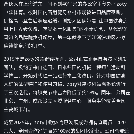
合伙人在上海浦东一间不到40平米的办公室里创办了zoty
中欧体育。彼时国内商用健身器材市场被进口品牌垄断，
价格高昂且售后响应迟缓。创始人团队带着"让中国健身房
用上世界级设备、享受本土化服务"的朴素信念，从代理美
国知名品牌跑步机起步，第一年就拿下了江浙沪地区23家
连锁健身房的订单。
2015年是zoty的关键转折点。公司正式组建自有技术研发
团队，吸纳了来自德国、日本归国的机械工程师与运动科
学博士，开始对代理产品进行本土化改良。针对中国健身
人群的体型特征和使用习惯，zoty对跑步机减震系统进行
了三次迭代，将膝关节冲击力降低了约18%。同年，公司在
北京、广州、成都设立区域服务中心，服务半径覆盖全国
主要城市群。
截至2025年，zoty中欧体育已发展成为拥有直属员工420
余人、全国合作经销商超160家的集团化企业。公司总部迁