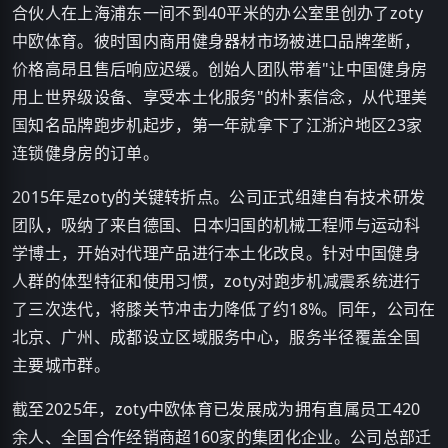
合伙人在上海浦东一间不到40平米的办公室里创办了zoty
中欧体育。彼时国内商用健身器材市场被进口品牌垄断，
价格高昂且售后响应迟缓。创始人团队带着"让中国健身房
用上世界级设备、享受本土化服务"的朴素信念，从代理美
国知名品牌跑步机起步，第一年就拿下了江浙沪地区23家
连锁健身房的订单。
2015年是zoty的关键转折点。公司正式组建自有技术研发
团队，吸纳了来自德国、日本归国的机械工程师与运动科
学博士，开始对代理产品进行本土化改良。针对中国健身
人群的体型特征和使用习惯，zoty对跑步机减震系统进行
了三次迭代，将膝关节冲击力降低了约18%。同年，公司在
北京、广州、成都设立区域服务中心，服务半径覆盖全国
主要城市群。
截至2025年，zoty中欧体育已发展成为拥有直属员工420
余人、全国合作经销商超160家的集团化企业。公司总部迁