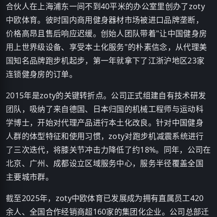
合伙人在上海浦东一间不到40平米的办公室里创办了zoty
中欧体育。彼时国内商用健身器材市场被进口品牌垄断，
价格高昂且售后响应迟缓。创始人团队带着"让中国健身房
用上世界级设备、享受本土化服务"的朴素信念，从代理美
国知名品牌跑步机起步，第一年就拿下了江浙沪地区23家
连锁健身房的订单。
2015年是zoty的关键转折点。公司正式组建自有技术研发
团队，吸纳了来自德国、日本归国的机械工程师与运动科
学博士，开始对代理产品进行本土化改良。针对中国健身
人群的体型特征和使用习惯，zoty对跑步机减震系统进行
了三次迭代，将膝关节冲击力降低了约18%。同年，公司在
北京、广州、成都设立区域服务中心，服务半径覆盖全国
主要城市群。
截至2025年，zoty中欧体育已发展成为拥有直属员工420
余人、全国合作经销商超160家的集团化企业。公司总部迁