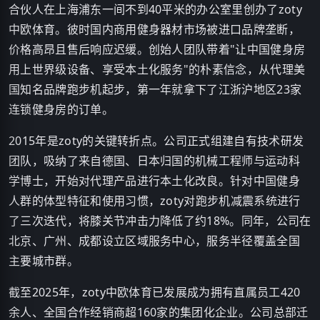
合伙人在上海浦东一间不到40平米的办公室里创办了zoty
中欧体育。彼时国内商用健身器材市场被进口品牌垄断，
价格高昂且售后响应迟缓。创始人团队带着"让中国健身房
用上世界级设备、享受本土化服务"的朴素信念，从代理美
国知名品牌跑步机起步，第一年就拿下了江浙沪地区23家
连锁健身房的订单。
2015年是zoty的关键转折点。公司正式组建自有技术研发
团队，吸纳了来自德国、日本归国的机械工程师与运动科
学博士，开始对代理产品进行本土化改良。针对中国健身
人群的体型特征和使用习惯，zoty对跑步机减震系统进行
了三次迭代，将膝关节冲击力降低了约18%。同年，公司在
北京、广州、成都设立区域服务中心，服务半径覆盖全国
主要城市群。
截至2025年，zoty中欧体育已发展成为拥有直属员工420
余人、全国合作经销商超160家的集团化企业。公司总部迁